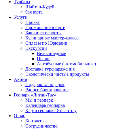
Турбазы
Шайтан-Кудей
9ая юрта
Услуги
Прокат
Проживание в юрте
Башкирские юрты
Кулинарные мастер-классы
Сплавы по Юрюзани
Экскурсии
Велосипедные
Пешие
Автобусные (автомобильные)
Доставка турснаряжения
Экологически чистые продукты
Акции
Подарок за подарок
Раннее бронирование
Геопарк «Янган-Тау»
Мы и геопарк
Календарь геопарка
Карта геопарка Янган-тау
О нас
Контакты
Сотрудничество