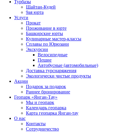
Турбазы
Шайтан-Кудей
9ая юрта
Услуги
Прокат
Проживание в юрте
Башкирские юрты
Кулинарные мастер-классы
Сплавы по Юрюзани
Экскурсии
Велосипедные
Пешие
Автобусные (автомобильные)
Доставка турснаряжения
Экологически чистые продукты
Акции
Подарок за подарок
Раннее бронирование
Геопарк «Янган-Тау»
Мы и геопарк
Календарь геопарка
Карта геопарка Янган-тау
О нас
Контакты
Сотрудничество